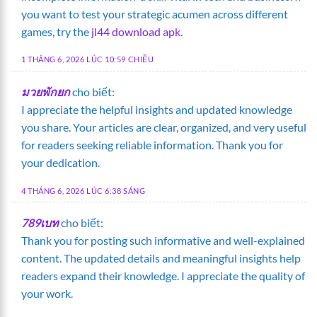
you want to test your strategic acumen across different
games, try the
jl44 download apk
.
1 THÁNG 6, 2026 LÚC 10:59 CHIỀU
มวยพักยก
cho biết:
I appreciate the helpful insights and updated knowledge
you share. Your articles are clear, organized, and very useful
for readers seeking reliable information. Thank you for
your dedication.
4 THÁNG 6, 2026 LÚC 6:38 SÁNG
789เบท
cho biết:
Thank you for posting such informative and well-explained
content. The updated details and meaningful insights help
readers expand their knowledge. I appreciate the quality of
your work.