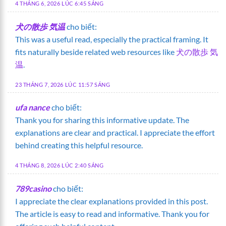
4 THÁNG 6, 2026 LÚC 6:45 SÁNG
犬の散歩 気温
cho biết:
This was a useful read, especially the practical framing. It
fits naturally beside related web resources like
犬の散歩 気
温
.
23 THÁNG 7, 2026 LÚC 11:57 SÁNG
ufa nance
cho biết:
Thank you for sharing this informative update. The
explanations are clear and practical. I appreciate the effort
behind creating this helpful resource.
4 THÁNG 8, 2026 LÚC 2:40 SÁNG
789casino
cho biết:
I appreciate the clear explanations provided in this post.
The article is easy to read and informative. Thank you for