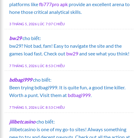
platforms like
fb777pro apk
provide an excellent arena to
hone those critical analytical skills.
3 THÁNG 5, 2026 LÚC 7:07 CHIỀU
bw29
cho biết:
bw29? Not bad, fam! Easy to navigate the site and the
games load fast. Check out
bw29
and see what you think!
7 THÁNG 5, 2026 LÚC 8:53 CHIỀU
bdbagi999
cho biết:
Been trying bdbagi999. It is quite fun, a good time killer.
Worth a punt. Visit them at
bdbagi999
.
7 THÁNG 5, 2026 LÚC 8:53 CHIỀU
jilibetcasino
cho biết:
Jilibetcasino is one of my go-to sites! Always something
new to try and decent payouts. Check out all the action at