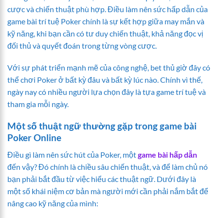
cược và chiến thuật phù hợp. Điều làm nên sức hấp dẫn của
game bài trí tuệ Poker chính là sự kết hợp giữa may mắn và
kỹ năng, khi bạn cần có tư duy chiến thuật, khả năng đọc vị
đối thủ và quyết đoán trong từng vòng cược.
Với sự phát triển mạnh mẽ của công nghệ, bet thủ giờ đây có
thể chơi Poker ở bất kỳ đâu và bất kỳ lúc nào. Chính vì thế,
ngày nay có nhiều người lựa chọn đây là tựa game trí tuệ và
tham gia mỗi ngày.
Một số thuật ngữ thường gặp trong game bài
Poker Online
Điều gì làm nên sức hút của Poker, một
game bài hấp dẫn
đến vậy? Đó chính là chiều sâu chiến thuật, và để làm chủ nó
bạn phải bắt đầu từ việc hiểu các thuật ngữ. Dưới đây là
một số khái niệm cơ bản mà người mới cần phải nắm bắt để
nâng cao kỹ năng của mình: