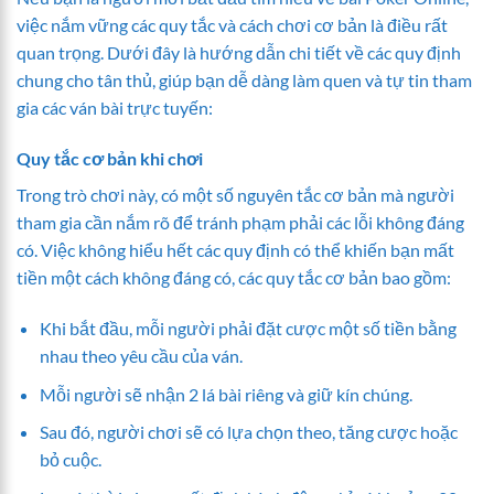
việc nắm vững các quy tắc và cách chơi cơ bản là điều rất
quan trọng. Dưới đây là hướng dẫn chi tiết về các quy định
chung cho tân thủ, giúp bạn dễ dàng làm quen và tự tin tham
gia các ván bài trực tuyến:
Quy tắc cơ bản khi chơi
Trong trò chơi này, có một số nguyên tắc cơ bản mà người
tham gia cần nắm rõ để tránh phạm phải các lỗi không đáng
có. Việc không hiểu hết các quy định có thể khiến bạn mất
tiền một cách không đáng có, các quy tắc cơ bản bao gồm:
Khi bắt đầu, mỗi người phải đặt cược một số tiền bằng
nhau theo yêu cầu của ván.
Mỗi người sẽ nhận 2 lá bài riêng và giữ kín chúng.
Sau đó, người chơi sẽ có lựa chọn theo, tăng cược hoặc
bỏ cuộc.