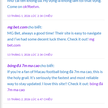
như cái tên không đã. Hy vọng là không làm tôi thất vọng.
Come on
ok9betvn
.
13 THÁNG 1, 2026 LÚC 2:34 CHIỀU
mg bet.com
cho biết:
MG Bet, always a good time! Their site is easy to navigate
and I’ve had some decent luck there. Check it out!
mg
bet.com
13 THÁNG 1, 2026 LÚC 2:34 CHIỀU
bóng đá 7m ma cao
cho biết:
If you’re a fan of Macau football bóng đá 7m ma cao, this is
the holy grail. It’s seriously the fastest and most reliable
way to stay updated. I love this site!! Check it out:
bóng đá
7m ma cao
15 THÁNG 2, 2026 LÚC 6:47 CHIỀU