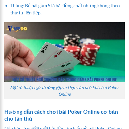
Thùng: Bộ bài gồm 5 lá bài đồng chất nhưng không theo
thứ tự liên tiếp.
Một số thuật ngữ thường gặp mà bạn cần nhớ khi chơi Poker
Online
Hướng dẫn cách chơi bài Poker Online cơ bản
cho tân thủ
Nếu bạn là người mới bắt đầu tìm hiểu về bài Poker Online,