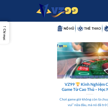
Bỏ
qua
nội
dung
→
NỔ HŨ
THỂ THAO
Chỉ mục
VZ99
Kinh Nghiệm 
Game Từ Cao Thủ – Học 
Chơi game giờ không còn là chu
vui” nữa đâu, mà nó đã trở [.