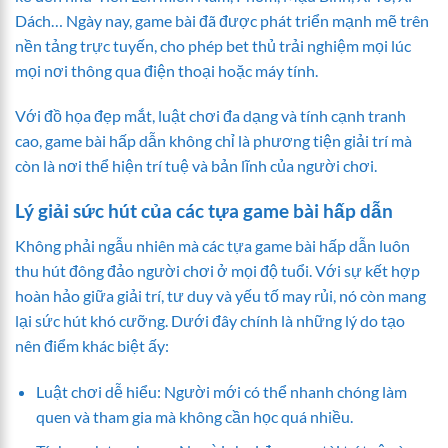
Dách… Ngày nay, game bài đã được phát triển mạnh mẽ trên
nền tảng trực tuyến, cho phép bet thủ trải nghiệm mọi lúc
mọi nơi thông qua điện thoại hoặc máy tính.
Với đồ họa đẹp mắt, luật chơi đa dạng và tính cạnh tranh
cao, game bài hấp dẫn không chỉ là phương tiện giải trí mà
còn là nơi thể hiện trí tuệ và bản lĩnh của người chơi.
Lý giải sức hút của các tựa game bài hấp dẫn
Không phải ngẫu nhiên mà các tựa game bài hấp dẫn luôn
thu hút đông đảo người chơi ở mọi độ tuổi. Với sự kết hợp
hoàn hảo giữa giải trí, tư duy và yếu tố may rủi, nó còn mang
lại sức hút khó cưỡng. Dưới đây chính là những lý do tạo
nên điểm khác biệt ấy:
Luật chơi dễ hiểu: Người mới có thể nhanh chóng làm
quen và tham gia mà không cần học quá nhiều.