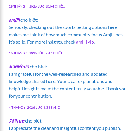
29 THÁNG 4, 2026 LÚC 10:04 CHIỀU
amjili
cho biết:
Seriously, checking out the sports betting options here
makes me think of how much community focus Amjili has.
It’s solid. For more insights, check
amjili vip
.
16 THÁNG 5, 2026 LÚC 5:47 CHIỀU
มวยพักยก
cho biết:
I am grateful for the well-researched and updated
knowledge shared here. Your clear explanations and
helpful insights make the content truly valuable. Thank you
for your contribution.
4 THÁNG 6, 2026 LÚC 6:38 SÁNG
789เบท
cho biết:
I appreciate the clear and insightful content you publish.