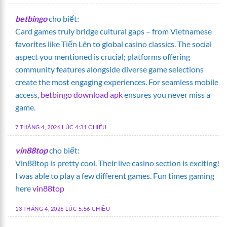
betbingo
cho biết:
Card games truly bridge cultural gaps – from Vietnamese
favorites like Tiến Lên to global casino classics. The social
aspect you mentioned is crucial; platforms offering
community features alongside diverse game selections
create the most engaging experiences. For seamless mobile
access,
betbingo download apk
ensures you never miss a
game.
7 THÁNG 4, 2026 LÚC 4:31 CHIỀU
vin88top
cho biết:
Vin88top is pretty cool. Their live casino section is exciting!
I was able to play a few different games. Fun times gaming
here
vin88top
13 THÁNG 4, 2026 LÚC 5:56 CHIỀU