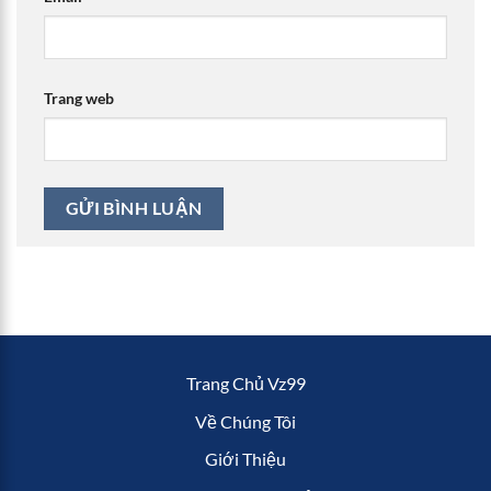
Trang web
Trang Chủ Vz99
Về Chúng Tôi
Giới Thiệu