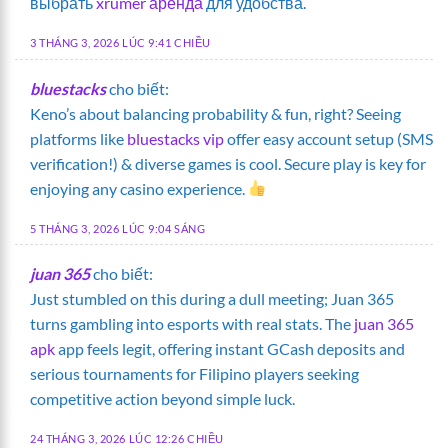
выбрать
xrumer аренда
для удобства.
3 THÁNG 3, 2026 LÚC 9:41 CHIỀU
bluestacks
cho biết:
Keno’s about balancing probability & fun, right? Seeing
platforms like
bluestacks vip
offer easy account setup (SMS
verification!) & diverse games is cool. Secure play is key for
enjoying any casino experience.
5 THÁNG 3, 2026 LÚC 9:04 SÁNG
juan 365
cho biết:
Just stumbled on this during a dull meeting; Juan 365
turns gambling into esports with real stats. The
juan 365
apk
app feels legit, offering instant GCash deposits and
serious tournaments for Filipino players seeking
competitive action beyond simple luck.
24 THÁNG 3, 2026 LÚC 12:26 CHIỀU