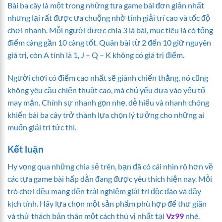
Bài ba cây là một trong những tựa game bài đơn giản nhất
nhưng lại rất được ưa chuộng nhờ tính giải trí cao và tốc độ
chơi nhanh. Mỗi người được chia 3 lá bài, mục tiêu là có tổng
điểm càng gần 10 càng tốt. Quân bài từ 2 đến 10 giữ nguyên
giá trị, còn A tính là 1, J – Q – K không có giá trị điểm.
Người chơi có điểm cao nhất sẽ giành chiến thắng, nó cũng
không yêu cầu chiến thuật cao, mà chủ yếu dựa vào yếu tố
may mắn. Chính sự nhanh gọn nhẹ, dễ hiểu và nhanh chóng
khiến bài ba cây trở thành lựa chọn lý tưởng cho những ai
muốn giải trí tức thì.
Kết luận
Hy vọng qua những chia sẻ trên, bạn đã có cái nhìn rõ hơn về
các tựa game bài hấp dẫn đang được yêu thích hiện nay. Mỗi
trò chơi đều mang đến trải nghiệm giải trí độc đáo và đầy
kịch tính. Hãy lựa chọn một sản phẩm phù hợp để thư giãn
và thử thách bản thân một cách thú vị nhất tại
Vz99
nhé.