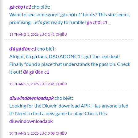
gà chọi c1
cho biết:
Want to see some good ‘gà chọi c1’ bouts? This site seems
promising. Let’s get ready to rumble!
gà chọi c1
.
13 THÁNG 1, 2026 LÚC 2:41 CHIỀU
đá gà đòn c1
cho biết:
Alright, đá gà fans, DAGADONC1’s got the real deal!
Finally found a place that understands the passion. Check
it out!
đá gà đòn c1
13 THÁNG 1, 2026 LÚC 2:41 CHIỀU
diuwindownloadapk
cho biết:
Looking for the Diuwin download APK. Has anyone tried
it? Need to find a new game to play! Check this:
diuwindownloadapk
30 THÁNG 1, 2026 LÚC 3:08 CHIỀU