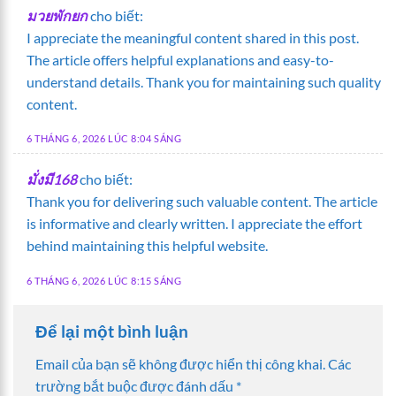
มวยพักยก
cho biết:
I appreciate the meaningful content shared in this post.
The article offers helpful explanations and easy-to-
understand details. Thank you for maintaining such quality
content.
6 THÁNG 6, 2026 LÚC 8:04 SÁNG
มั่งมี168
cho biết:
Thank you for delivering such valuable content. The article
is informative and clearly written. I appreciate the effort
behind maintaining this helpful website.
6 THÁNG 6, 2026 LÚC 8:15 SÁNG
Để lại một bình luận
Email của bạn sẽ không được hiển thị công khai.
Các
trường bắt buộc được đánh dấu
*