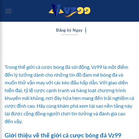
Bỏ
qua
nội
dung
Đăng ký Ngay
Trong thế giới cá cược bóng đá sôi động, Vz99 là một điểm
đến lý tưởng dành cho những tín đồ đam mê bóng đá và
muốn thử vận may với các kèo đấu hấp dẫn. Với giao diện
hiện đại, tỷ lệ cược cạnh tranh và hàng loạt chương trình
khuyến mãi khủng, nơi đây hứa hẹn mang đến trải nghiệm cá
cược đỉnh cao. Hãy cùng khám phá xem tại sao nền tảng này
lại được cộng đồng người chơi tin tưởng và đánh giá cao
đến vậy.
Giới thiệu về thế giới cá cược bóng đá Vz99