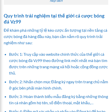
hấp dẫn
Quy trình trải nghiệm tại thế giới cá cược bóng
đá Vz99
Để khám phá những tỷ lệ kèo cược ấn tượng tại nền tảng cá
cược bóng đá hàng đầu này, bạn cần nắm rõ quy trình trải
nghiệm như sau:
Bước 1: Truy cập vào website chính thức của thế giới cá
cược bóng đá Vz99 theo đường link mới nhất mà bạn tìm
được trên những trang mạng xã hội hoặc cộng đồng cược
thủ.
Bước 2: Nhấn chọn mục Đăng ký ngay trên trang chủ nằm
ở góc bên phải màn hình chính.
Bước 3: Hoàn thành biểu mẫu đăng ký bằng những thông
tin cá nhân gồm họ tên, số điện thoại, mật khẩu,…
Bước 4: Điền mã xác nhận và nhấn vào Đăng ký để hoàn