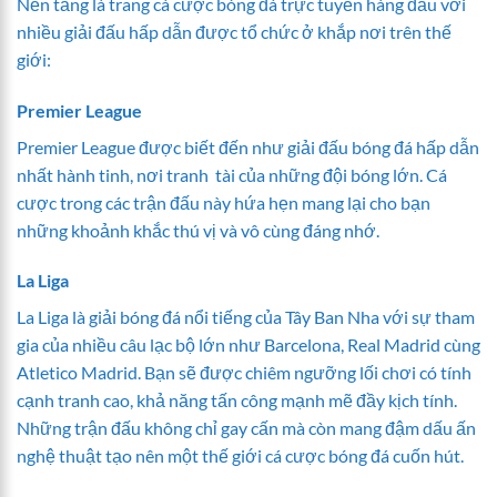
Nền tảng là trang cá cược bóng đá trực tuyến hàng đầu với
nhiều giải đấu hấp dẫn được tổ chức ở khắp nơi trên thế
giới:
Premier League
Premier League được biết đến như giải đấu bóng đá hấp dẫn
nhất hành tinh, nơi tranh tài của những đội bóng lớn. Cá
cược trong các trận đấu này hứa hẹn mang lại cho bạn
những khoảnh khắc thú vị và vô cùng đáng nhớ.
La Liga
La Liga là giải bóng đá nổi tiếng của Tây Ban Nha với sự tham
gia của nhiều câu lạc bộ lớn như Barcelona, Real Madrid cùng
Atletico Madrid. Bạn sẽ được chiêm ngưỡng lối chơi có tính
cạnh tranh cao, khả năng tấn công mạnh mẽ đầy kịch tính.
Những trận đấu không chỉ gay cấn mà còn mang đậm dấu ấn
nghệ thuật tạo nên một thế giới cá cược bóng đá cuốn hút.