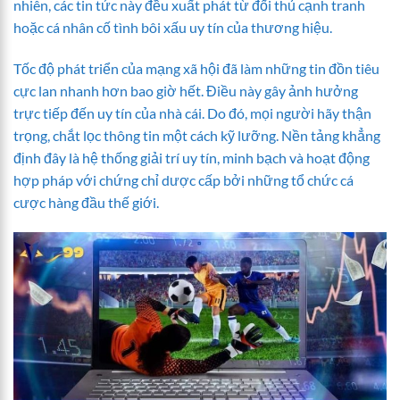
nhiên, các tin tức này đều xuất phát từ đối thủ cạnh tranh
hoặc cá nhân cố tình bôi xấu uy tín của thương hiệu.
Tốc độ phát triển của mạng xã hội đã làm những tin đồn tiêu
cực lan nhanh hơn bao giờ hết. Điều này gây ảnh hưởng
trực tiếp đến uy tín của nhà cái. Do đó, mọi người hãy thận
trọng, chắt lọc thông tin một cách kỹ lưỡng. Nền tảng khẳng
định đây là hệ thống giải trí uy tín, minh bạch và hoạt động
hợp pháp với chứng chỉ dược cấp bởi những tổ chức cá
cược hàng đầu thế giới.