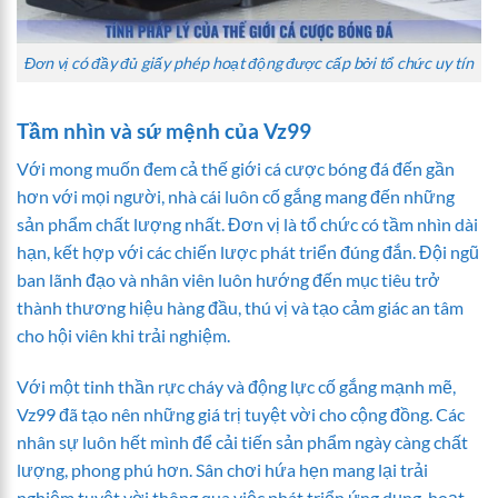
Đơn vị có đầy đủ giấy phép hoạt động được cấp bởi tổ chức uy tín
Tầm nhìn và sứ mệnh của Vz99
Với mong muốn đem cả thế giới cá cược bóng đá đến gần
hơn với mọi người, nhà cái luôn cố gắng mang đến những
sản phẩm chất lượng nhất. Đơn vị là tổ chức có tầm nhìn dài
hạn, kết hợp với các chiến lược phát triển đúng đắn. Đội ngũ
ban lãnh đạo và nhân viên luôn hướng đến mục tiêu trở
thành thương hiệu hàng đầu, thú vị và tạo cảm giác an tâm
cho hội viên khi trải nghiệm.
Với một tinh thần rực cháy và động lực cố gắng mạnh mẽ,
Vz99 đã tạo nên những giá trị tuyệt vời cho cộng đồng. Các
nhân sự luôn hết mình để cải tiến sản phẩm ngày càng chất
lượng, phong phú hơn. Sân chơi hứa hẹn mang lại trải
nghiệm tuyệt vời thông qua việc phát triển ứng dụng, hoạt