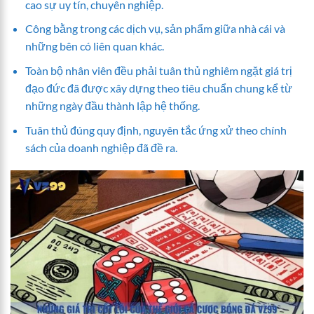
cao sự uy tín, chuyên nghiệp.
Công bằng trong các dịch vụ, sản phẩm giữa nhà cái và
những bên có liên quan khác.
Toàn bộ nhân viên đều phải tuân thủ nghiêm ngặt giá trị
đạo đức đã được xây dựng theo tiêu chuẩn chung kể từ
những ngày đầu thành lập hệ thống.
Tuân thủ đúng quy định, nguyên tắc ứng xử theo chính
sách của doanh nghiệp đã đề ra.