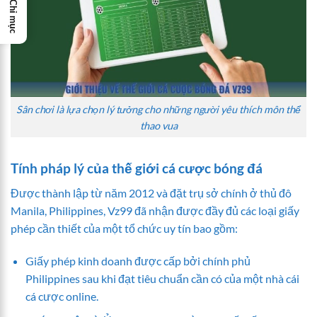
Chỉ mục
Sân chơi là lựa chọn lý tưởng cho những người yêu thích môn thể
thao vua
Tính pháp lý của thế giới cá cược bóng đá
Được thành lập từ năm 2012 và đặt trụ sở chính ở thủ đô
Manila, Philippines, Vz99 đã nhận được đầy đủ các loại giấy
phép cần thiết của một tổ chức uy tín bao gồm:
Giấy phép kinh doanh được cấp bởi chính phủ
Philippines sau khi đạt tiêu chuẩn cần có của một nhà cái
cá cược online.